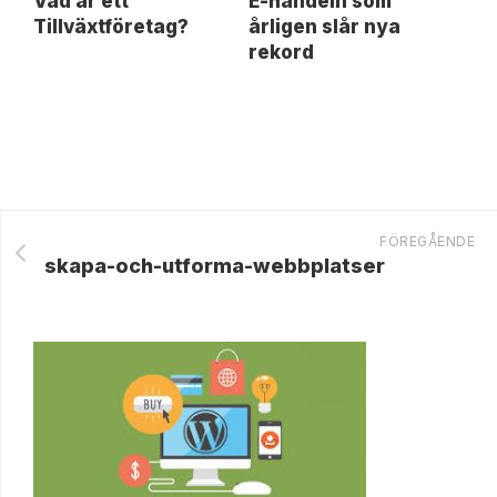
Vad är ett
E-handeln som
Tillväxtföretag?
årligen slår nya
rekord
FÖREGÅENDE
skapa-och-utforma-webbplatser